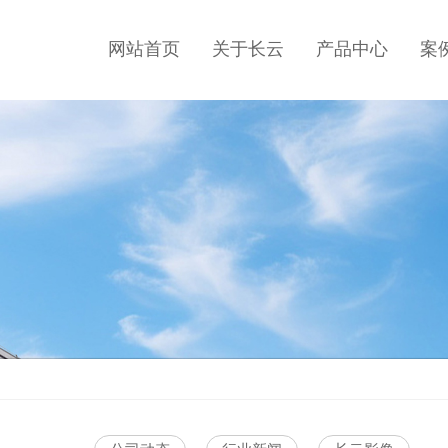
网站首页
关于长云
产品中心
案