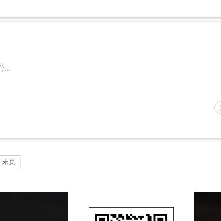
..
末页