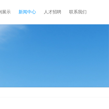
例展示
新闻中心
人才招聘
联系我们