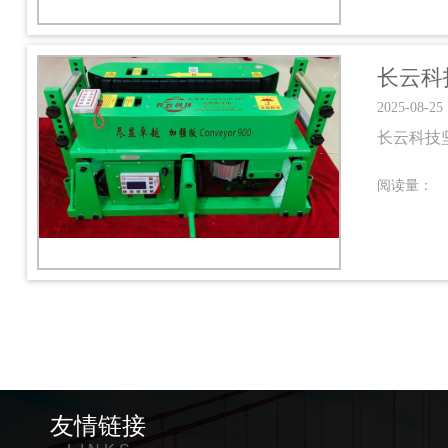
长云科
2025-08-25
长云科技
阅读量：
友情链接