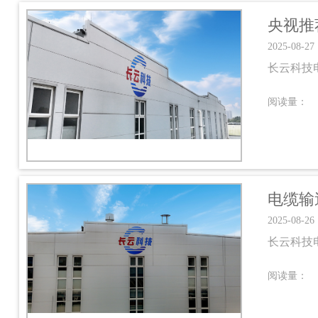
央视推
2025-08-27
长云科技
阅读量：
电缆输
2025-08-26
长云科技电
阅读量：