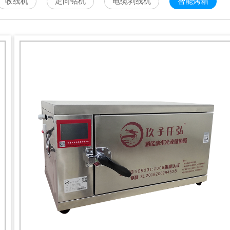
收线机
定向钻机
电缆剥线机
智能烤箱