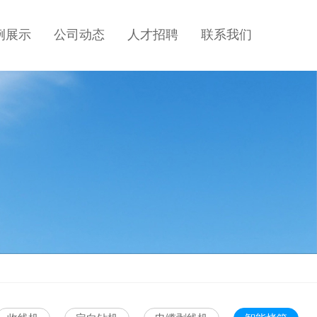
例展示
公司动态
人才招聘
联系我们