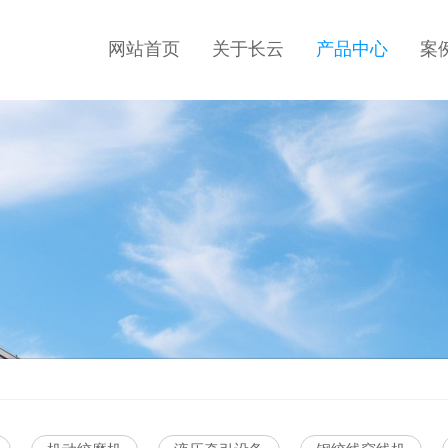
网站首页
关于长云
产品中心
案