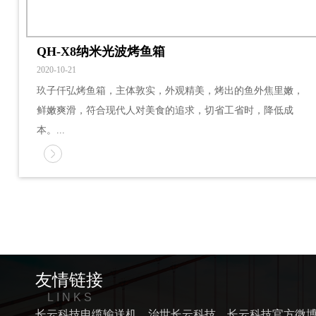
QH-X8纳米光波烤鱼箱
2020-10-21
玖子仟弘烤鱼箱，主体敦实，外观精美，烤出的鱼外焦里嫩，
鲜嫩爽滑，符合现代人对美食的追求，切省工省时，降低成
本。...
友情链接
L I N K S
长云科技电缆输送机
治世长云科技
长云科技官方微