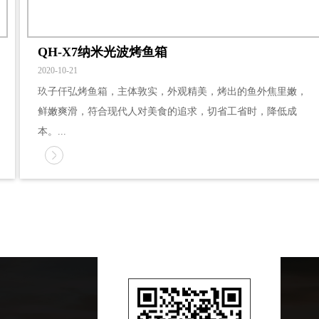
QH-X7纳米光波烤鱼箱
2020-10-21
玖子仟弘烤鱼箱，主体敦实，外观精美，烤出的鱼外焦里嫩，
鲜嫩爽滑，符合现代人对美食的追求，切省工省时，降低成
本。...