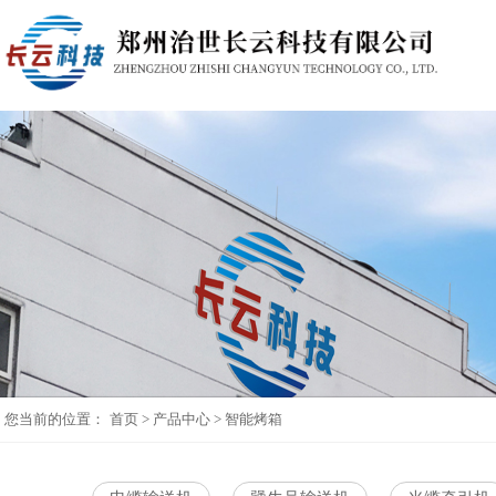
您当前的位置：
首页
>
产品中心
>
智能烤箱