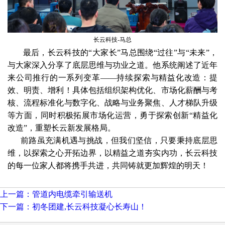
长云科技-马总
最后，长云科技的“大家长”马总围绕“过往”与“未来”，
与大家深入分享了底层思维与功业之道。他系统阐述了近年
来公司推行的一系列变革——持续探索与精益化改造：提
效、明责、增利！具体包括组织架构优化、市场化薪酬与考
核、流程标准化与数字化、战略与业务聚焦、人才梯队升级
等方面，同时积极拓展市场化运营，勇于探索创新“精益化
改造”，重塑长云新发展格局。
前路虽充满机遇与挑战，但我们坚信，只要秉持底层思
维，以探索之心开拓边界，以精益之道夯实内功，长云科技
的每一位家人都将携手共进，共同铸就更加辉煌的明天！
上一篇：管道内电缆牵引输送机
下一篇：初冬团建,长云科技凝心长寿山！