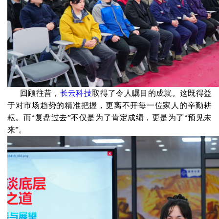
回顾往昔，
长云科技
取得了令人瞩目的成就。这既得益
于对市场趋势的精准把握，更离不开每一位家人的辛勤耕
耘。而“复盘过去”不仅是为了肯定成绩，更是为了“预见未
来”。