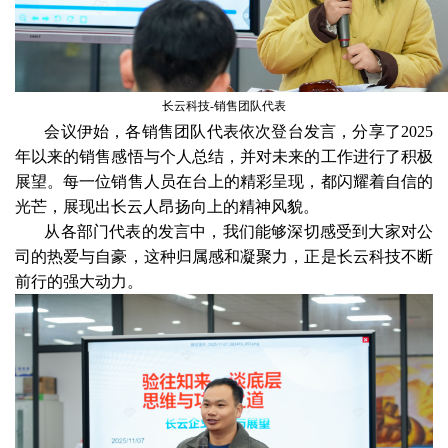
长云科技-销售团队代表
会议伊始，各销售团队代表依次登台发言，分享了2025
年以来的销售感悟与个人总结，并对未来的工作进行了积极
展望。每一位销售人员在台上的精彩呈现，都闪耀着自信的
光芒，展现出长云人昂扬向上的精神风貌。
从各部门代表的发言中，我们能够深切感受到大家对公
司的热爱与自豪，这种归属感和凝聚力，正是长云科技不断
前行的强大动力。