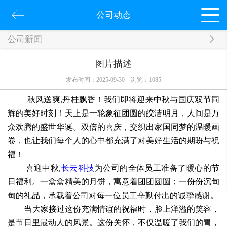
公司动态
公司新闻
图片描述
发布时间：2025-09-30
浏览：
1085
秋风送爽,丹桂飘香！我们即将迎来中秋与国庆双节同
辉的美好时刻！天上是一轮象征团圆的皎洁明月，人间是万
众欢腾的盛世华诞。双倍的喜庆，交织出家国同梦的温暖画
卷，也让我们每个人的心中都充满了对美好生活的期盼与祝
福！
喜迎中秋,
长云科技
为公司的全体员工准备了暖心的节
日福利。一盒盒精美的月饼，寓意着团团圆圆；一份份沉甸
甸的礼品，承载着公司对每一位员工辛勤付出的诚挚感谢。
当大家接过这份充满情谊的祝福时，脸上洋溢的笑容，
是节日里最动人的风景。这份关怀，不仅温暖了我们的胃，