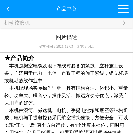
产品中心
机动绞磨机
图片描述
发布时间：2021-12-03
浏览：
1427
★产品简介
本机是架空电缆及地下布线时必备的紧线、立杆施工设
备，广泛用于电力、电信，市政工程的施工紧线，组立杆塔
或机动放线作业中。
本机经现场实际操作证明，具有结构合理、体积小、重量
轻、功率大、噪音小，操作灵活、搬运方便等优点，深受广
大用户的好评。
本机由滚筒、减速机、电机、手提电控箱和底座等结构组
成，电机与手提电控箱采用航空插头连接，方便安全，可以
实现“正”、“反”两个方向运转，有4个速度主档位，同时可
以用“+”“-”实现无极调速。机器和遥控器可以调频分组使