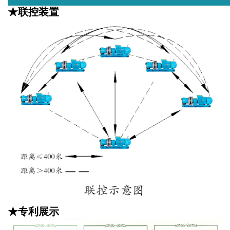
★联控装置
★专利展示